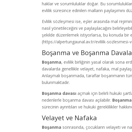
haklar ve sorumluluklar doğar. Bu sorumluluklar,
evlilik süresince edinilen malların paylaşımını d
Evlilik sözleşmesi ise, eşler arasında mal rejimin
nasıl yönetileceğini ve paylaşılacağını belirleyebi
şekilde düzenlemek istiyorlarsa, bu konuda bir e
(https://alpertungaunal.av.tr/evlilik-sozlesmesi-ve
Boşanma ve Boşanma Davala
Boşanma
, evlilik birliğinin yasal olarak sona er
davalarda genellikle velayet, nafaka, mal paylaş
Anlaşmalı boşanmada, taraflar boşanmanın tüm ş
bulunmaktadır.
Boşanma davası
açmak için belirli hukuki şartl
nedenlerle boşanma davası açılabilir.
Boşanma
sürecinin ayrıntıları ve hukuki gereklilikler hakkın
Velayet ve Nafaka
Boşanma
sonrasında, çocukların velayeti ve naf