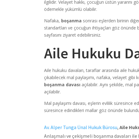
ilgilidir. Velayet hakkı, çocuğun üstün yararını 
ödemekle yükümlü olabilir.
Nafaka,
boşanma
sonrası eşlerden birinin diğ
standartları ve çocuğun ihtiyaçları göz önünde bu
sayfasını ziyaret edebilirsiniz.
Aile Hukuku Da
Aile hukuku davaları, taraflar arasında aile hu
çıkabilecek mal paylaşımı, nafaka, velayet gibi ko
boşanma davası
açılabilir. Aynı şekilde, mal
açılabilir.
Mal paylaşımı davası, eşlerin evlilik süresince edi
süresince edindikleri mallar göz önünde bulundurul
Av. Alper Tunga Ünal Hukuk Bürosu
,
Aile Huk
Anlaşmalı ve çekişmeli boşanma davaları ile 