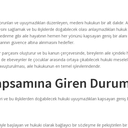
 sorunları ve uyuşmazlıkları düzenleyen, medeni hukukun bir alt dalıdır. 
mesini sağlamak ve bu ilişkilerde doğabilecek olası anlaşmazlıkları hukuk
edinme gibi aile hayatının hemen her yönünü kapsayan geniş bir alanı i
larının güvence altına alınmasını hedefler.
arçasını oluşturur ve bu kanun çerçevesinde, bireylerin aile içindeki h
e ebeveynler ile çocuklar arasında ortaya çıkabilecek hukuki meselele
kavuşturulması, aile hukukunun en temel işlevlerindendir.
apsamına Giren Duruml
şkileri ve bu ilişkilerden doğabilecek hukuki uyuşmazlıkları kapsayan gen
yle başlayan ve hukuki olarak bağlayıcı bir sözleşme ile pekiştirilen bir bir