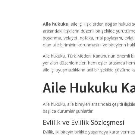
Aile hukuku
, aile içi ilişkilerden doğan hukuki
arasındaki ilişkilerin düzenli bir şekilde yürütül
boşanma, velayet, nafaka, mal paylaşımı, evlat 
olan aile biriminin korunmasını ve bireylerin hak
Aile hukuku, Türk Medeni Kanunu’nun önemli bir p
yer alan düzenlemeler, hem eşler arasında hem d
aile içi uyuşmazlıkların adil bir şekilde çözüme 
Aile Hukuku K
Aile hukuku, aile bireyleri arasındaki çeşitli ili
başlıca durumlar şunlardır:
Evlilik ve Evlilik Sözleşmesi
Evlilik, iki bireyin birlikte yaşamaya karar vermesi