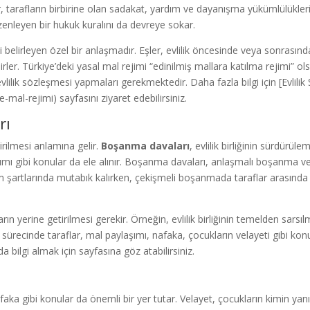
 tarafların birbirine olan sadakat, yardım ve dayanışma yükümlülüklerini
üzenleyen bir hukuk kuralını da devreye sokar.
i belirleyen özel bir anlaşmadır. Eşler, evlilik öncesinde veya sonrasınd
lirler. Türkiye’deki yasal mal rejimi “edinilmiş mallara katılma rejimi” ols
vlilik sözleşmesi yapmaları gerekmektedir. Daha fazla bilgi için [Evlili
-mal-rejimi) sayfasını ziyaret edebilirsiniz.
rı
dirilmesi anlamına gelir.
Boşanma davaları
, evlilik birliğinin sürdürül
ımı gibi konular da ele alınır. Boşanma davaları, anlaşmalı boşanma ve 
artlarında mutabık kalırken, çekişmeli boşanmada taraflar arasında 
arın yerine getirilmesi gerekir. Örneğin, evlilik birliğinin temelden sarsıl
sürecinde taraflar, mal paylaşımı, nafaka, çocukların velayeti gibi ko
da bilgi almak için sayfasına göz atabilirsiniz.
aka gibi konular da önemli bir yer tutar. Velayet, çocukların kimin yanı