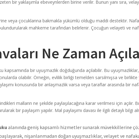
gözeten bir yaklaşımla ebeveynlerden birine verilir. Bunun yanı sıra, ve
erine veya çocuklarına bakmakla yükümlü olduğu maddi destektir. Nafa
lundurularak mahkeme tarafından belirlenir. Çocuğun velayeti ve nafaka t
vaları Ne Zaman Açıla
kuku kapsamında bir uyuşmazlık doğduğunda açılabilir. Bu uyuşmazlıklar
nularda olabilir. Örneğin, evlilik birliği temelden sarsılmışsa ve birlik
 paylaşımı konusunda bir anlaşmazlık varsa veya taraflar arasında bir n
ndikleri malların ne şekilde paylaşılacağına karar verilmesi için açılır. Bu
arak bir paylaşım yapılır. Mal paylaşımı davası ile ilgili detaylı bilgi al
uku
alanında geniş kapsamlı hizmetler sunarak müvekkillerine çö
başlayarak, nişanlanmadan doğan uyuşmazlıklar, velayet ve nafaka 