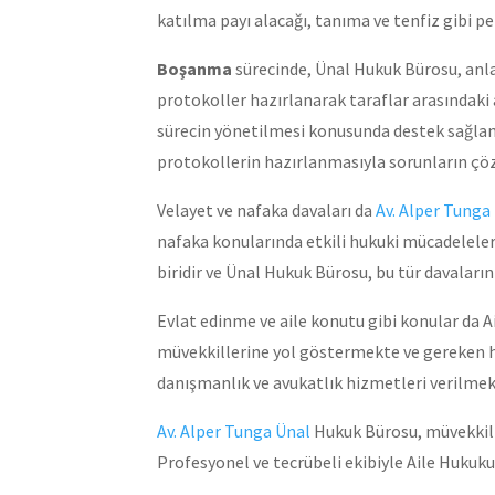
katılma payı alacağı, tanıma ve tenfiz gibi 
Boşanma
sürecinde, Ünal Hukuk Bürosu, anl
protokoller hazırlanarak taraflar arasındaki
sürecin yönetilmesi konusunda destek sağlan
protokollerin hazırlanmasıyla sorunların ç
Velayet ve nafaka davaları da
Av. Alper Tunga
nafaka konularında etkili hukuki mücadeleler
biridir ve Ünal Hukuk Bürosu, bu tür davaları
Evlat edinme ve aile konutu gibi konular da 
müvekkillerine yol göstermekte ve gereken hu
danışmanlık ve avukatlık hizmetleri verilmek
Av. Alper Tunga Ünal
Hukuk Bürosu, müvekkille
Profesyonel ve tecrübeli ekibiyle Aile Huku