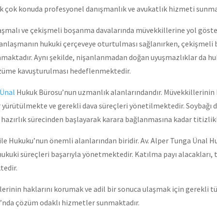
pek çok konuda profesyonel danışmanlık ve avukatlık hizmeti sunma
aşmalı ve çekişmeli boşanma davalarında müvekkillerine yol göst
 anlaşmanın hukuki çerçeveye oturtulması sağlanırken, çekişmeli 
maktadır. Aynı şekilde, nişanlanmadan doğan uyuşmazlıklar da hu
özüme kavuşturulması hedeflenmektedir.
 Ünal
Hukuk Bürosu’nun uzmanlık alanlarındandır. Müvekkillerinin 
 yürütülmekte ve gerekli dava süreçleri yönetilmektedir. Soybağı 
n hazırlık sürecinden başlayarak karara bağlanmasına kadar titizlik
Aile Hukuku’nun önemli alanlarından biridir. Av. Alper Tunga Ünal 
kuki süreçleri başarıyla yönetmektedir. Katılma payı alacakları, 
tedir.
rinin haklarını korumak ve adil bir sonuca ulaşmak için gerekli tü
ku’nda çözüm odaklı hizmetler sunmaktadır.