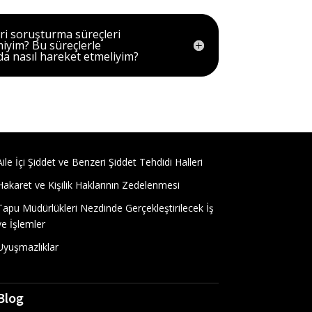
ri soruşturma süreçleri
 miyim? Bu süreçlerle
 nasıl hareket etmeliyim?
Aile İçi Şiddet ve Benzeri Şiddet Tehdidi Halleri
Hakaret ve Kişilik Haklarının Zedelenmesi
Tapu Müdürlükleri Nezdinde Gerçekleştirilecek İş
ve İşlemler
Uyuşmazlıklar
Blog