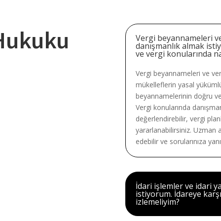
 Hukuku
Vergi beyannameleri v
danışmanlık almak isti
ve vergi konularında nas
Vergi beyannameleri ve ver
mükelleflerin yasal yükümlü
beyannamelerinin doğru ve e
Vergi konularında danışmanl
değerlendirebilir, vergi pla
yararlanabilirsiniz. Uzman 
edebilir ve sorularınıza yanıt
İdari işlemler ve idari 
istiyorum. İdareye karşı
izlemeliyim?