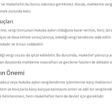
ilir ve mükellefin bu borcu ödemesi gerekmez. Ancak, mahkeme ver
emek zorunda kalır.
uçları
, vergi borcunun hukuka aykırı olduğuna karar verirse, borç iptal
şse ve dava lehine sonuçlanırsa, ödediği vergi kendisine iade edil
adır ve itirazı reddedilir.
ediği vergi cezası da iptal edilebilir. Bu durumda, mükellef yalnızca
nan davalarda mahkeme masrafları ve gecikme faizleri de dikkate al
nın Önemi
haksız veya hukuka aykırı vergilendirme işlemlerine karşı hakların
şlem ve borçlarla karşı karşıya kalmasını önler ve adil bir vergile
e belirlenmesi, hem mükellefler hem de devlet için gereklidir.