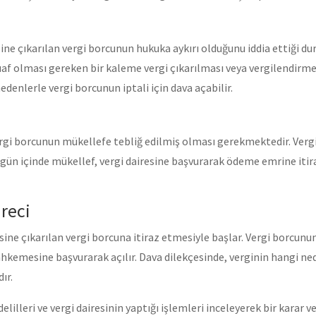
ne çıkarılan vergi borcunun hukuka aykırı olduğunu iddia ettiği dur
f olması gereken bir kaleme vergi çıkarılması veya vergilendirme 
denlerle vergi borcunun iptali için dava açabilir.
rgi borcunun mükellefe tebliğ edilmiş olması gerekmektedir. Vergi
 gün içinde mükellef, vergi dairesine başvurarak ödeme emrine itiraz
reci
sine çıkarılan vergi borcuna itiraz etmesiyle başlar. Vergi borcunu
hkemesine başvurarak açılır. Dava dilekçesinde, verginin hangi ned
ır.
illeri ve vergi dairesinin yaptığı işlemleri inceleyerek bir karar v