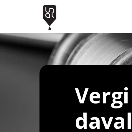
Vergi
daval