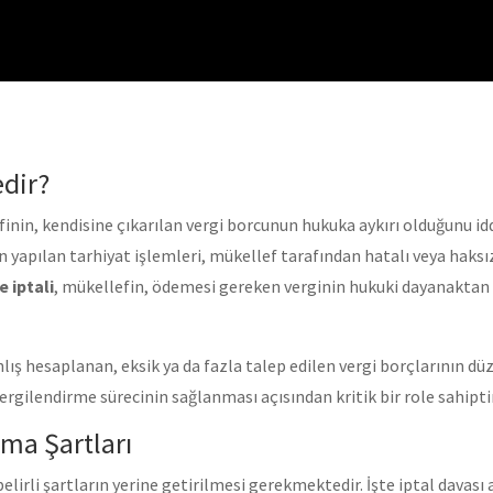
edir?
efinin, kendisine çıkarılan vergi borcunun hukuka aykırı olduğunu i
ndan yapılan tarhiyat işlemleri, mükellef tarafından hatalı veya ha
 iptali
, mükellefin, ödemesi gereken verginin hukuki dayanakta
lış hesaplanan, eksik ya da fazla talep edilen vergi borçlarının düz
ergilendirme sürecinin sağlanması açısından kritik bir role sahiptir
ma Şartları
belirli şartların yerine getirilmesi gerekmektedir. İşte iptal davası 